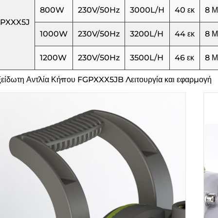
800W
230V/50Hz
3000L/H
40 εκ
8 Μ
PXXX5J
1000W
230V/50Hz
3200L/H
44 εκ
8 Μ
1200W
230V/50Hz
3500L/H
46 εκ
8 Μ
είδωτη Αντλία Κήπου FGPXXX5JB Λειτουργία και εφαρμογή