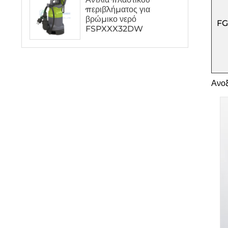
περιβλήματος για
βρώμικο νερό
FG
FSPXXX32DW
Ανοξ