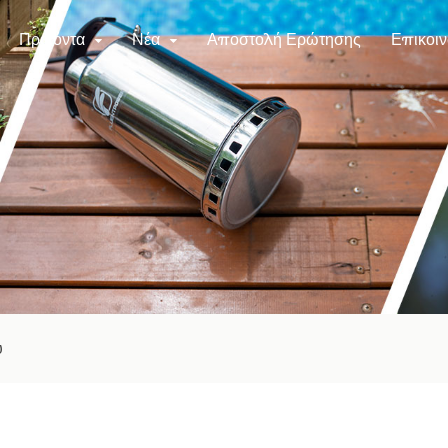
Προϊόντα
Νέα
Αποστολή Ερώτησης
Επικοιν
υ