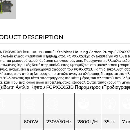
ODUCT DESCRIPTION
ENTPOWER®
είναι ο κατασκευαστής Stainless Housing Garden Pump FGPXXX5JB-
.
ο
Αντλία κήπου πλαστικού περιβλήματος FGPXXX5J
έχει σχεδιαστεί για να λύνε
ιται για μεταφορά νερού, άρδευση και αποστράγγιση. Παρέχονται πολλαπλές εκδ
ατωμένος θερμικός διακόπτης κυκλώματος εφαρμόζεται στο μοντέλο που μπορεί 
νως, αναμένεται η μακροχρόνια απόδοση του FGPXXX5J. Για τη διευκόλυνσή σας, 
λήματος πριν από τη λειτουργία, το μεγάλο άνοιγμα πλήρωσης διατηρείται στο πλ
α ξεβιδώνοντας την τάπα αποστράγγισης στο κάτω μέρος του πλαστικού περιβλήμα
τε, κάτι που είναι απλό αλλά αποτελεσματικό, εξασφαλίζοντας ταυτόχρονα τη μεγά
ξείδωτη Αντλία Κήπου FGPXXX5JB Παράμετρος (Προδιαγραφέ
600W
230V/50Hz
2800L/H
35 εκ
7 ε