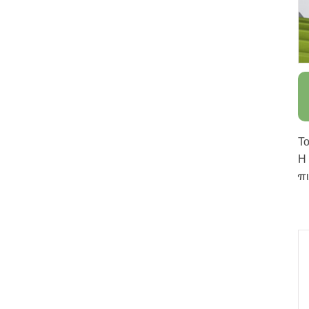
Το
Η 
πι