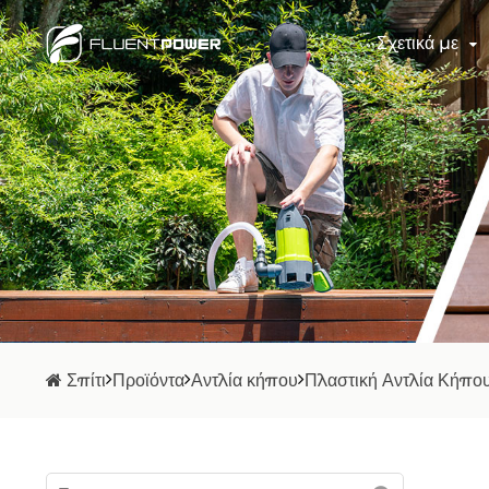
Σχετικά με
Σπίτι
Προϊόντα
Αντλία κήπου
Πλαστική Αντλία Κήπο