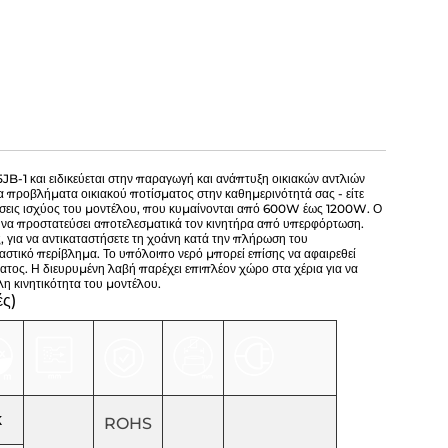
1 και ειδικεύεται στην παραγωγή και ανάπτυξη οικιακών αντλιών
ι τα προβλήματα οικιακού ποτίσματος στην καθημερινότητά σας - είτε
όσεις ισχύος του μοντέλου, που κυμαίνονται από 600W έως 1200W. Ο
να προστατεύσει αποτελεσματικά τον κινητήρα από υπερφόρτωση.
για να αντικαταστήσετε τη χοάνη κατά την πλήρωση του
αστικό περίβλημα. Το υπόλοιπο νερό μπορεί επίσης να αφαιρεθεί
τος. Η διευρυμένη λαβή παρέχει επιπλέον χώρο στα χέρια για να
λη κινητικότητα του μοντέλου.
ς)
κ
ROHS