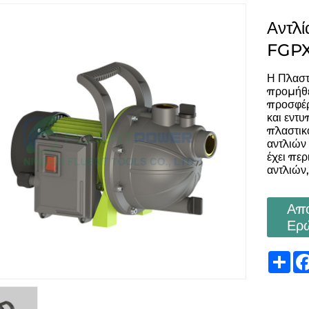
Αντλί
FGP
Η Πλαστ
προμήθει
προσφέρε
και εντ
πλαστικ
αντλιών
έχει πε
αντλιών
Απ
Ερ
Sh