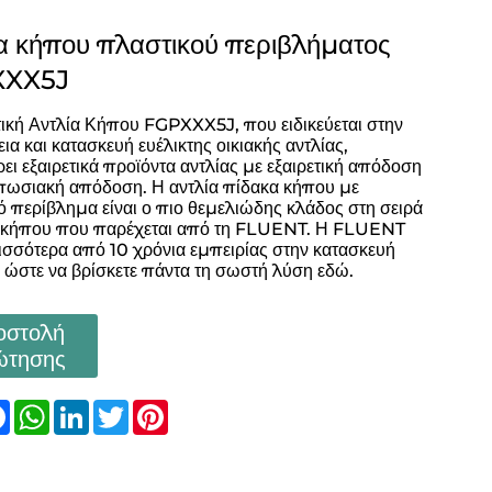
α κήπου πλαστικού περιβλήματος
XXX5J
ική Αντλία Κήπου FGPXXX5J, που ειδικεύεται στην
α και κατασκευή ευέλικτης οικιακής αντλίας,
ι εξαιρετικά προϊόντα αντλίας με εξαιρετική απόδοση
υπωσιακή απόδοση. Η αντλία πίδακα κήπου με
ό περίβλημα είναι ο πιο θεμελιώδης κλάδος στη σειρά
 κήπου που παρέχεται από τη FLUENT. Η FLUENT
ρισσότερα από 10 χρόνια εμπειρίας στην κατασκευή
, ώστε να βρίσκετε πάντα τη σωστή λύση εδώ.
οστολή
ώτησης
are
Facebook
WhatsApp
LinkedIn
Twitter
Pinterest