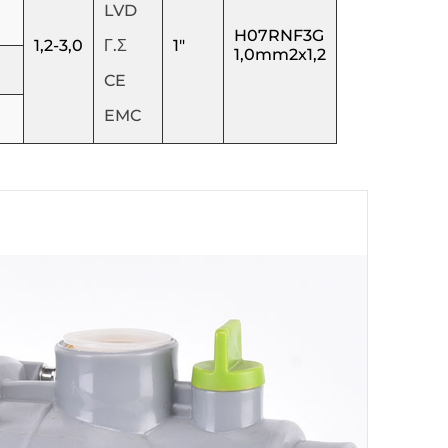
LVD
H07RNF3G
1,2-3,0
Γ.Σ
1"
1,0mm2x1,2
CE
EMC