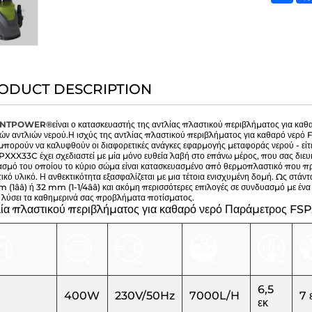
ODUCT DESCRIPTION
ENTPOWER®
είναι ο κατασκευαστής της αντλίας πλαστικού περιβλήματος για κα
κών αντλιών νερού.
Η ισχύς της αντλίας πλαστικού περιβλήματος για καθαρό νερ
 μπορούν να καλυφθούν οι διαφορετικές ανάγκες εφαρμογής μεταφοράς νερού - είτε
PXXX33C έχει σχεδιαστεί με μία μόνο ευθεία λαβή στο επάνω μέρος, που σας διευκο
ασμό του οποίου το κύριο σώμα είναι κατασκευασμένο από θερμοπλαστικό που προ
ικό υλικό. Η ανθεκτικότητα εξασφαλίζεται με μια τέτοια ενισχυμένη δομή. Ως στάν
 (1ââ) ή 32 mm (1-1/4ââ) και ακόμη περισσότερες επιλογές σε συνδυασμό με ένα G
α λύσει τα καθημερινά σας προβλήματα ποτίσματος.
ία πλαστικού περιβλήματος για καθαρό νερό Παράμετρος FS
6,5
400W
230V/50Hz
7000L/H
7 
εκ