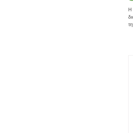
Η 
δι
τ