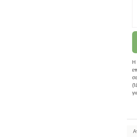
Η
ε
σε
(1
γι
Α