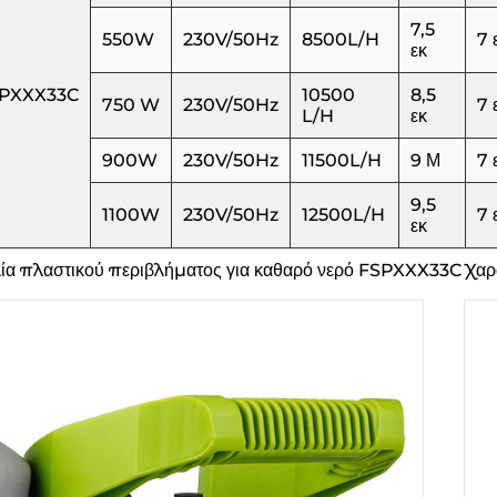
7,5
550W
230V/50Hz
8500L/H
7 
εκ
PXXX33C
10500
8,5
750 W
230V/50Hz
7 
L/H
εκ
900W
230V/50Hz
11500L/H
9 Μ
7 
9,5
1100W
230V/50Hz
12500L/H
7 
εκ
ία πλαστικού περιβλήματος για καθαρό νερό FSPXXX33C Χαρ