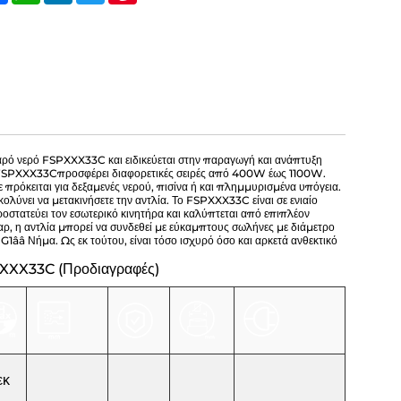
θαρό νερό FSPXXX33C και ειδικεύεται στην παραγωγή και ανάπτυξη
ό FSPXXX33C
προσφέρει διαφορετικές σειρές από 400W έως 1100W.
 πρόκειται για δεξαμενές νερού, πισίνα ή και πλημμυρισμένα υπόγεια.
λύνει να μετακινήσετε την αντλία. Το FSPXXX33C είναι σε ενιαίο
στατεύει τον εσωτερικό κινητήρα και καλύπτεται από επιπλέον
ταρ, η αντλία μπορεί να συνδεθεί με εύκαμπτους σωλήνες με διάμετρο
1ââ Νήμα. Ως εκ τούτου, είναι τόσο ισχυρό όσο και αρκετά ανθεκτικό
PXXX33C (Προδιαγραφές)
εκ