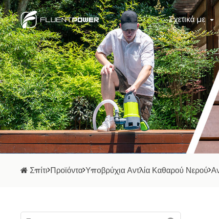
Σχετικά με
Σπίτι
Προϊόντα
Υποβρύχια Αντλία Καθαρού Νερού
Αν