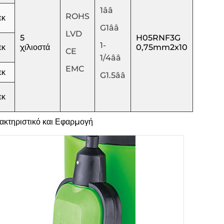
1ââ
ROHS
εκ
G1ââ
LVD
5
H05RNF3G
1-
εκ
χιλιοστά
0,75mm2x10
CE
1/4ââ
EMC
εκ
G1.5ââ
εκ
ακτηριστικό και Εφαρμογή