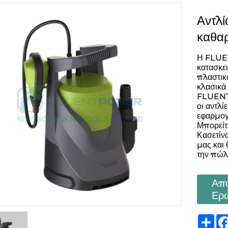
Αντλί
καθα
Η FLUEN
κατασκε
πλαστικο
κλασικά
FLUENT. 
οι αντλ
εφαρμογώ
Μπορείτε
Κασετίν
μας και
την πώλ
Απ
Ερ
Sh