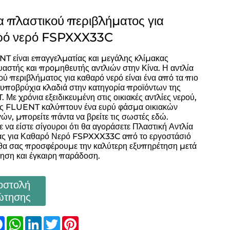
α πλαστικού περιβλήματος για
ρό νερό FSPXXX33C
T είναι επαγγελματίας και μεγάλης κλίμακας
υαστής και προμηθευτής αντλιών στην Κίνα. Η αντλία
ύ περιβλήματος για καθαρό νερό είναι ένα από τα πιο
 υποβρύχια κλαδιά στην κατηγορία προϊόντων της
Με χρόνια εξειδικευμένη στις οικιακές αντλίες νερού,
ίες FLUENT καλύπτουν ένα ευρύ φάσμα οικιακών
ν, μπορείτε πάντα να βρείτε τις σωστές εδώ.
 να είστε σίγουροι ότι θα αγοράσετε Πλαστική Αντλία
ας για Καθαρό Νερό FSPXXX33C από το εργοστάσιό
 θα σας προσφέρουμε την καλύτερη εξυπηρέτηση μετά
ηση και έγκαιρη παράδοση.
οστολή
ώτησης
are
Facebook
WhatsApp
LinkedIn
Twitter
Pinterest