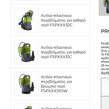
Αντλία πλαστικού
περιβλήματος για καθαρό
νερό FSPXXX32C
PR
FLU
Αντλία πλαστικού
οικια
Έτσι,
περιβλήματος για καθαρό
Το FS
νερό FSPXXX31C
σχεδι
πλαστ
25 mm
για ν
Αντλ
Αντλία πλαστικού
περιβλήματος για
βρώμικο νερό
FSPXXX31DW
Αντλία πλαστικού