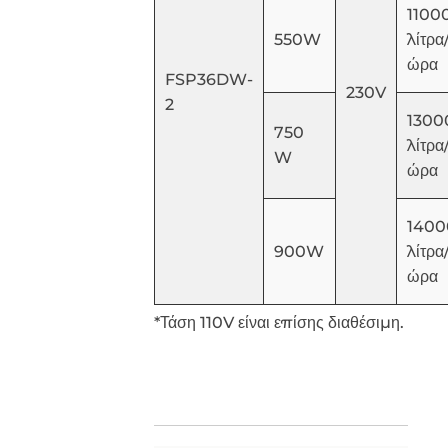
1100
550W
λίτρα
ώρα
FSP36DW-
230V
2
1300
750
λίτρα
W
ώρα
1400
900W
λίτρα
ώρα
*Τάση 110V είναι επίσης διαθέσιμη.