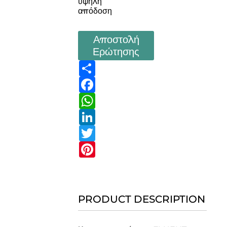
υψηλή
απόδοση
Αποστολή
Ερώτησης
Share
Facebook
WhatsApp
LinkedIn
Twitter
Pinterest
PRODUCT DESCRIPTION