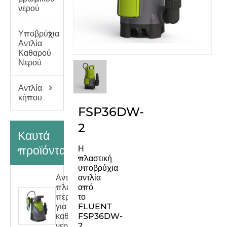
νερού
Υποβρύχια
Αντλία
Καθαρού
Νερού
Αντλία
κήπου
FSP36DW-
2
Καυτά
προϊόντα
Η
πλαστική
υποβρύχια
Αντλία
αντλία
πλαστικού
από
περιβλήματος
το
για
FLUENT
καθαρό
FSP36DW-
νερό
2