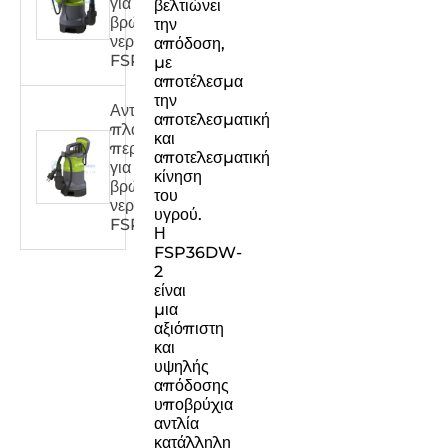
για
βελτιώνει
βρώμικο
την
νερό
απόδοση,
FSPXXX31DW
με
αποτέλεσμα
την
Αντλία
αποτελεσματική
πλαστικού
και
περιβλήματος
αποτελεσματική
για
κίνηση
βρώμικο
του
νερό
υγρού.
FSPXXX32DW
Η
FSP36DW-
2
είναι
μια
αξιόπιστη
και
υψηλής
απόδοσης
υποβρύχια
αντλία
κατάλληλη